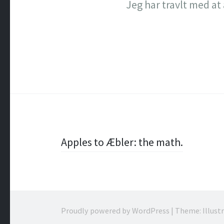
Jeg har travlt med at
Post
Apples to Æbler: the math.
navigation
Proudly powered by WordPress
|
Theme: Illust