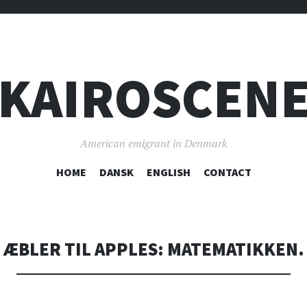
KAIROSCEN
American emigrant in Denmark
SKIP
HOME
DANSK
ENGLISH
CONTACT
TO
CONTENT
ÆBLER TIL APPLES: MATEMATIKKEN.